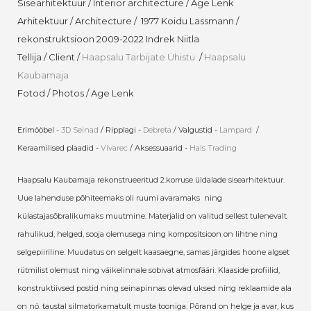
Sisearhitektuur / Interior architecture / Age Lenk
Arhitektuur / Architecture / 1977 Koidu Lassmann /
rekonstruktsioon 2009-2022 Indrek Niitla
Tellija / Client /
Haapsalu Tarbijate Ühistu
/
Haapsalu
Kaubamaja
Fotod / Photos / Age Lenk
Erimööbel -
3D Seinad
/ Ripplagi -
Debreta
/ Valgustid -
Lampard
/
Keraamilised plaadid -
Vivarec
/ Aksessuaarid -
Hals Trading
Haapsalu Kaubamaja rekonstrueeritud 2.korruse üldalade sisearhitektuur.
Uue lahenduse põhiteemaks oli ruumi avaramaks ning
külastajasõbralikumaks muutmine. Materjalid on valitud sellest tulenevalt
rahulikud, helged, sooja olemusega ning kompositsioon on lihtne ning
selgepiiriline. Muudatus on selgelt kaasaegne, samas järgides hoone algset
rütmilist olemust ning väikelinnale sobivat atmosfääri. Klaaside profiilid,
konstruktiivsed postid ning seinapinnas olevad uksed ning reklaamide ala
on nö. taustal silmatorkamatult musta tooniga. Põrand on helge ja avar, kus