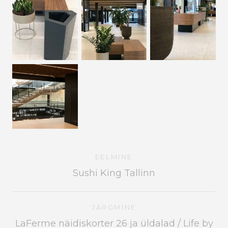
EELMINE
Sushi King Tallinn
JÄRGMINE
LaFerme näidiskorter 26 ja üldalad / Life by