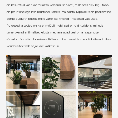
on kasutatud väärikat terrazzo keraamilist plaati, mille sees olev kirju täpp
on praktiline ega lase mustusel kohe silma paista. Ripplaeks on poollahtine
põhklipuidu triibustik, mille vahel paiknevad lineaarsed valgustid.
Puidused ja soojad on ka erimööbli mobillsed pingid koridoris, millede
vahel olevad eriilmelised elustaimed annavad veel oma lisapanuse
sõbraliku õhustiku loomiseks. Rõhutatult erinevad taimepotid aitavad pikas
koridoris tekitada vajalikke katkestusi.