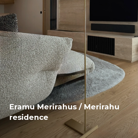
Eramu Merirahus / Merirahu
residence